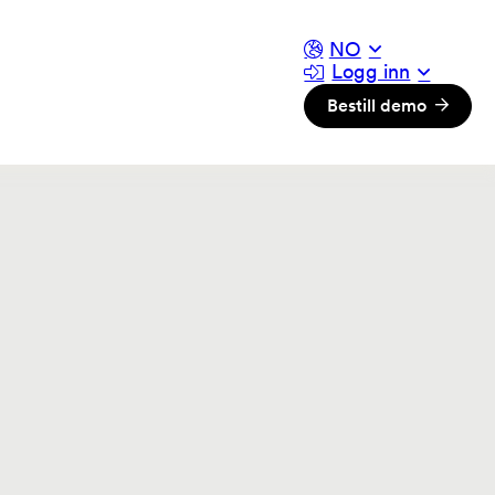
NO
Logg inn
Bestill demo