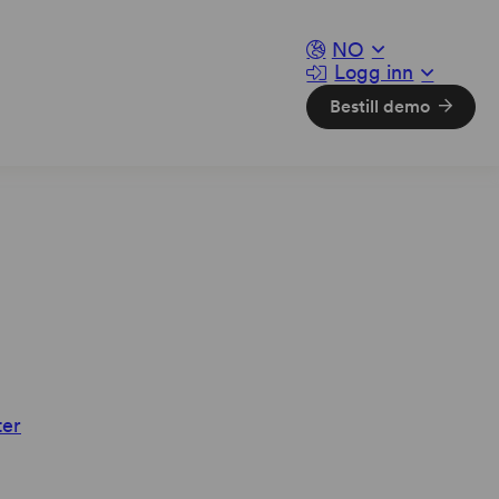
NO
Logg inn
Bestill demo
er