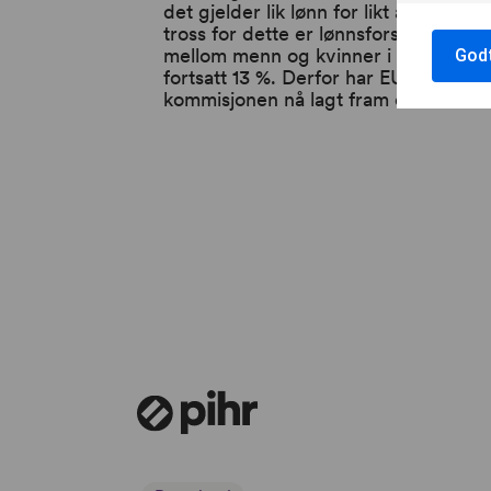
det gjelder lik lønn for likt arbeid. Til
tross for dette er lønnsforskjellen
mellom menn og kvinner i EU-landen
Godt
fortsatt 13 %. Derfor har EU-
kommisjonen nå lagt fram et f...