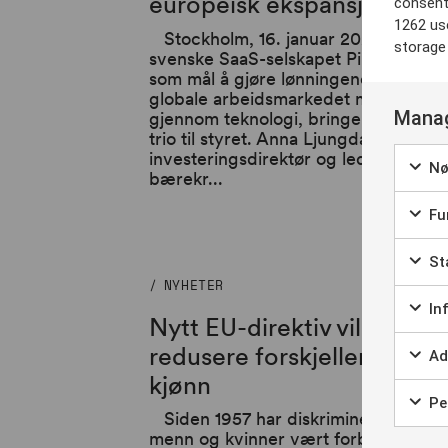
europeisk ekspansjon
consent
1262 us
Stockholm, 16. januar 2023 – Det
storage
svenske SaaS-selskapet Pihr, som ha
som mål å gjøre lønningene på det
globale arbeidsmarkedet mer like
Manag
gjennom teknologi, bringer en tung
trio til styret. Anna Ljungdahl,
investeringsdirektør og leder for
Nø
bærekr...
Fun
Sta
NYHETER
In
Nytt EU-direktiv vil
redusere forskjeller mello
Ad
kjønn
Per
Siden 1957 har diskriminering mell
menn og kvinner vært forbudt i EU n