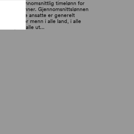
rskjell i gjennomsnittlig timelønn for
nn og kvinner. Gjennomsnittslønnen
r kvinnelige ansatte er generelt
vere enn for menn i alle land, i alle
ktorer, for alle ut...