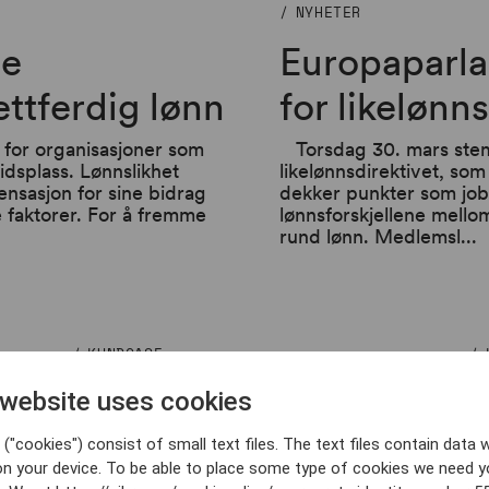
NYHETER
re
Europaparl
rettferdig lønn
for likelønn
 for organisasjoner som
Torsdag 30. mars stem
dsplass. Lønnslikhet
likelønnsdirektivet, som 
pensasjon for sine bidrag
dekker punkter som jo
e faktorer. For å fremme
lønnsforskjellene mello
rund lønn. Medlemsl...
KUNDCASE
r
Europaparlamentet og
Å
 website uses cookies
ministerrådet er enige om
S
("cookies") consist of small text files. The text files contain data w
tiltak for åpenhet om lønn
ov
on your device. To be able to place some type of cookies we need y
in