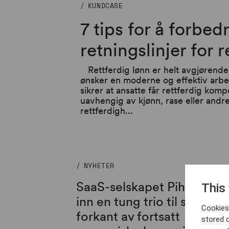
KUNDCASE
7 tips for å forbed
retningslinjer for 
Rettferdig lønn er helt avgjørende
ønsker en moderne og effektiv arbei
sikrer at ansatte får rettferdig kom
uavhengig av kjønn, rase eller andr
rettferdigh...
NYHETER
SaaS-selskapet Pihr hente
This
inn en tung trio til styret i
Cookies 
forkant av fortsatt
stored 