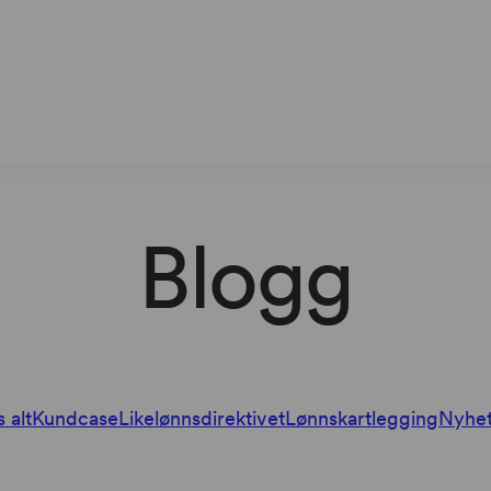
Blogg
s alt
Kundcase
Likelønnsdirektivet
Lønnskartlegging
Nyhet