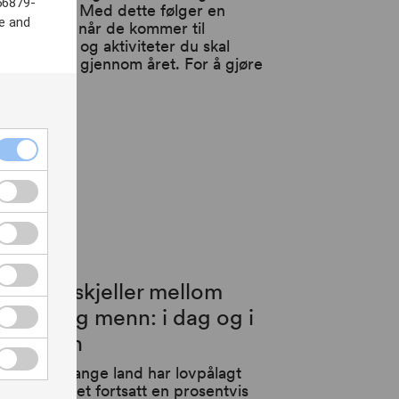
56879-
beidsmiljø. Med dette følger en
e and
kke plikter når de kommer til
pportering og aktiviteter du skal
ennomføre gjennom året. For å gjøre
beid...
KUNDCASE
ønnsforskjeller mellom
vinner og menn: i dag og i
remtiden
elv om mange land har lovpålagt
kelønn, er det fortsatt en prosentvis