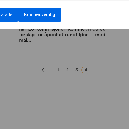
fo
har vært forbudt i EU siden 1957.
me
Likevel er lønnsforskjellen mellom
e
fo
a alle
Kun nødvendig
menn og kvinner i EU fortsatt 13
la
prosent. For å løse dette problemet
se
har EU-kommisjonen kommet med et
forslag for åpenhet rundt lønn – med
mål...
1
2
3
4