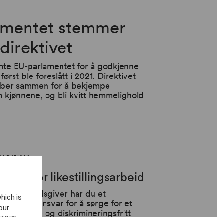
amentet stemmer
sdirektivet
te EU-parlamentet for å godkjenne
først ble foreslått i 2021. Direktivet
bber sammen for å bekjempe
m kjønnene, og bli kvitt hemmelighold
KUNDCASE
rshjul for likestillingsarbeid
om arbeidsgiver har du et
hich is
erordnet ansvar for å sørge for et
our
kluderende og diskrimineringsfritt