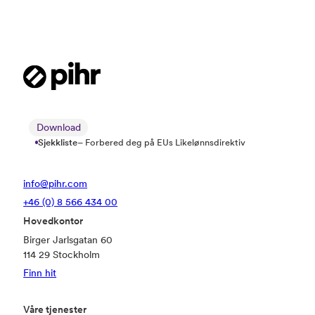
som er usikkert, og hvordan arbeidsgivere bør
forberede seg.
Download
Sjekkliste
– Forbered deg på EUs Likelønnsdirektiv
info@pihr.com
+46 (0) 8 566 434 00
Hovedkontor
Birger Jarlsgatan 60
114 29 Stockholm
Finn hit
Våre tjenester