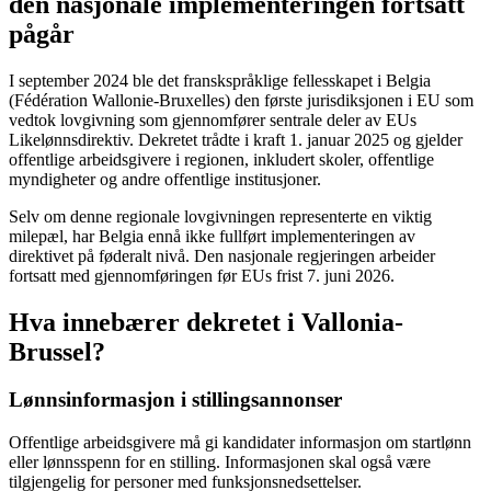
den nasjonale implementeringen fortsatt
pågår
I september 2024 ble det franskspråklige fellesskapet i Belgia
(Fédération Wallonie-Bruxelles) den første jurisdiksjonen i EU som
vedtok lovgivning som gjennomfører sentrale deler av EUs
Likelønnsdirektiv. Dekretet trådte i kraft 1. januar 2025 og gjelder
offentlige arbeidsgivere i regionen, inkludert skoler, offentlige
myndigheter og andre offentlige institusjoner.
Selv om denne regionale lovgivningen representerte en viktig
milepæl, har Belgia ennå ikke fullført implementeringen av
direktivet på føderalt nivå. Den nasjonale regjeringen arbeider
fortsatt med gjennomføringen før EUs frist 7. juni 2026.
Hva innebærer dekretet i Vallonia-
Brussel?
Lønnsinformasjon i stillingsannonser
Offentlige arbeidsgivere må gi kandidater informasjon om startlønn
eller lønnsspenn for en stilling. Informasjonen skal også være
tilgjengelig for personer med funksjonsnedsettelser.