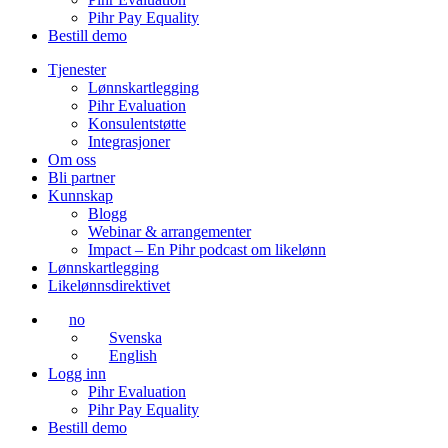
Pihr Pay Equality
Bestill demo
Tjenester
Lønnskartlegging
Pihr Evaluation
Konsulentstøtte
Integrasjoner
Om oss
Bli partner
Kunnskap
Blogg
Webinar & arrangementer
Impact – En Pihr podcast om likelønn
Lønnskartlegging
Likelønnsdirektivet
no
Svenska
English
Logg inn
Pihr Evaluation
Pihr Pay Equality
Bestill demo