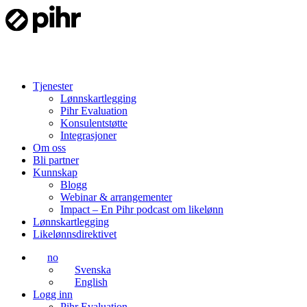
Tjenester
Lønnskartlegging
Pihr Evaluation
Konsulentstøtte
Integrasjoner
Om oss
Bli partner
Kunnskap
Blogg
Webinar & arrangementer
Impact – En Pihr podcast om likelønn
Lønnskartlegging
Likelønnsdirektivet
no
Svenska
English
Logg inn
Pihr Evaluation