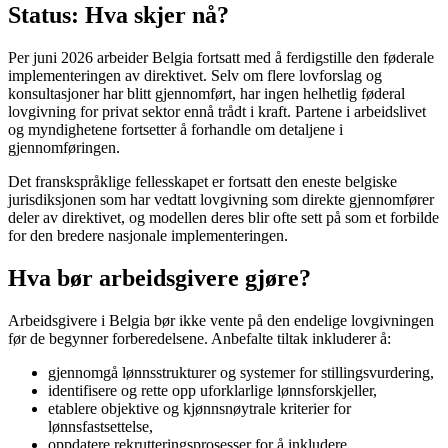
Status: Hva skjer nå?
Per juni 2026 arbeider Belgia fortsatt med å ferdigstille den føderale
implementeringen av direktivet. Selv om flere lovforslag og
konsultasjoner har blitt gjennomført, har ingen helhetlig føderal
lovgivning for privat sektor ennå trådt i kraft. Partene i arbeidslivet
og myndighetene fortsetter å forhandle om detaljene i
gjennomføringen.
Det franskspråklige fellesskapet er fortsatt den eneste belgiske
jurisdiksjonen som har vedtatt lovgivning som direkte gjennomfører
deler av direktivet, og modellen deres blir ofte sett på som et forbilde
for den bredere nasjonale implementeringen.
Hva bør arbeidsgivere gjøre?
Arbeidsgivere i Belgia bør ikke vente på den endelige lovgivningen
før de begynner forberedelsene. Anbefalte tiltak inkluderer å:
gjennomgå lønnsstrukturer og systemer for stillingsvurdering,
identifisere og rette opp uforklarlige lønnsforskjeller,
etablere objektive og kjønnsnøytrale kriterier for
lønnsfastsettelse,
oppdatere rekrutteringsprosesser for å inkludere