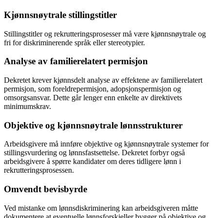
Kjønnsnøytrale stillingstitler
Stillingstitler og rekrutteringsprosesser må være kjønnsnøytrale og
fri for diskriminerende språk eller stereotypier.
Analyse av familierelatert permisjon
Dekretet krever kjønnsdelt analyse av effektene av familierelatert
permisjon, som foreldrepermisjon, adopsjonspermisjon og
omsorgsansvar. Dette går lenger enn enkelte av direktivets
minimumskrav.
Objektive og kjønnsnøytrale lønnsstrukturer
Arbeidsgivere må innføre objektive og kjønnsnøytrale systemer for
stillingsvurdering og lønnsfastsettelse. Dekretet forbyr også
arbeidsgivere å spørre kandidater om deres tidligere lønn i
rekrutteringsprosessen.
Omvendt bevisbyrde
Ved mistanke om lønnsdiskriminering kan arbeidsgiveren måtte
dokumentere at eventuelle lønnsforskjeller bygger på objektive og