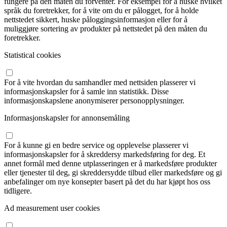
fungere på den måten du forventer. For eksempel for å huske hvilket
språk du foretrekker, for å vite om du er pålogget, for å holde
nettstedet sikkert, huske påloggingsinformasjon eller for å
muliggjøre sortering av produkter på nettstedet på den måten du
foretrekker.
Statistical cookies
For å vite hvordan du samhandler med nettsiden plasserer vi
informasjonskapsler for å samle inn statistikk. Disse
informasjonskapslene anonymiserer personopplysninger.
Informasjonskapsler for annonsemåling
For å kunne gi en bedre service og opplevelse plasserer vi
informasjonskapsler for å skreddersy markedsføring for deg. Et
annet formål med denne utplasseringen er å markedsføre produkter
eller tjenester til deg, gi skreddersydde tilbud eller markedsføre og gi
anbefalinger om nye konsepter basert på det du har kjøpt hos oss
tidligere.
Ad measurement user cookies