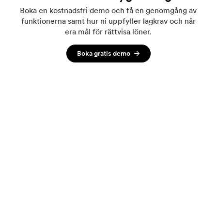
Boka en kostnadsfri demo och få en genomgång av
funktionerna samt hur ni uppfyller lagkrav och når
era mål för rättvisa löner.
Boka gratis demo
Relaterade inlägg
Se alla
LÖNEKARTLÄGGNING
NYHETER
Grekland implementerar EU:s