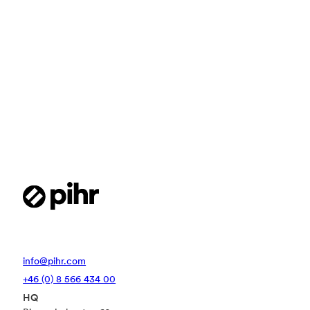
NYHETER
Ny signal från regeringen:
Lönekartläggning blir grunden för
Sveriges väg mot lönetransparens
Sverige har pausat implementeringen av EU:s
lönetransparensdirektiv – men kraven på
struktur, analys och lönekartläggning gäller
redan idag. Här är vad du som arbetsgivare
behöver göra nu.
info@pihr.com
+46 (0) 8 566 434 00
HQ