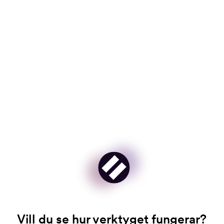
Ett mer datadrivet
system för lika lön
Reformen innebär en tydlig förskjutning mot ett mer
datadrivet och transparensinriktat system.
Arbetsgivare behöver arbeta mer strukturerat med
sina lönemodeller, säkerställa dokumentation och
regelbundet följa upp löneskillnader. För
arbetstagare innebär förändringarna ökad insyn och
starkare möjligheter att ifrågasätta osakliga
löneskillnader.
Vill du se hur verktyget fungerar?