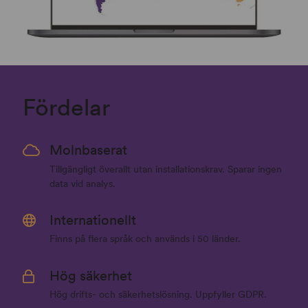
Fördelar
Molnbaserat
Tillgängligt överallt utan installationskrav. Sparar ingen
data vid analys.
Internationellt
Finns på flera språk och används i 50 länder.
Hög säkerhet
Hög drifts- och säkerhetslösning. Uppfyller GDPR.