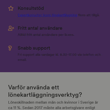
Konsultstöd
Expertkonsulter inom lönekartläggning
finns att tillgå.
Fritt antal användare
Alltid fritt antal användare per licens.
Snabb support
Fri support alla vardagar kl. 8.30-17.00 via telefon och
email.
Varför använda ett
lönekartläggningsverktyg?
Löneskillnaden mellan män och kvinnor i Sverige är
ca 11 %. Sedan 2017 måste alla arbetsgivare enligt