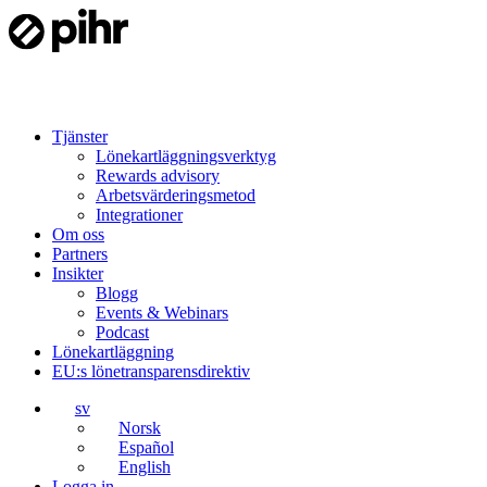
Tjänster
Lönekartläggningsverktyg
Rewards advisory
Arbetsvärderingsmetod
Integrationer
Om oss
Partners
Insikter
Blogg
Events & Webinars
Podcast
Lönekartläggning
EU:s lönetransparensdirektiv
sv
Norsk
Español
English
Logga in