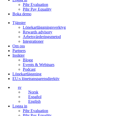
Pihr Evaluation
Pihr Pay Equality
Boka demo
Tjänster
Lönekartläggningsverktyg
Rewards advisory
Arbetsvärderingsmetod
Integrationer
Om oss
Partners
Insikter
Blogg
Events & Webinars
Podcast
Lönekartläggning
EU:s lönetransparensdirektiv
sv
Norsk
Español
English
Logga in
Pihr Evaluation
Pihr Pay Equality