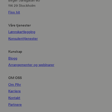
Birger Jarlsgatan 60
114 29 Stockholm
Finn hit
Våre tjenester
Lønnskartlegging
Konsulenttjenester
Kunskap
Blogg
Arrangementer og webinarer
OM OSS
Om Pihr
Karriere
Kontakt
Partnere