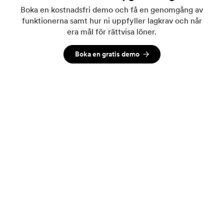
Boka en kostnadsfri demo och få en genomgång av
funktionerna samt hur ni uppfyller lagkrav och når
era mål för rättvisa löner.
Boka en gratis demo
Relaterade inlägg
Se alla
LÖNEKARTLÄGGNING
Hur gör man en lönekartläggning?