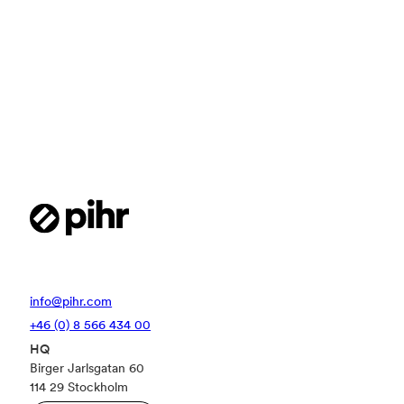
arbetsvärdering och lönekartläggning
med Pihr
I takt med att kraven på lönetransparens och
regelefterlevnad ökar behöver arbetsgivare
skapa mer strukturerade processer för
arbetsvärdering och lönekartläggning . För Tre
handlade utmaningen om att bygga en tydligare
jobbarkitektur, skapa större tra...
info@pihr.com
+46 (0) 8 566 434 00
HQ
Birger Jarlsgatan 60
114 29 Stockholm