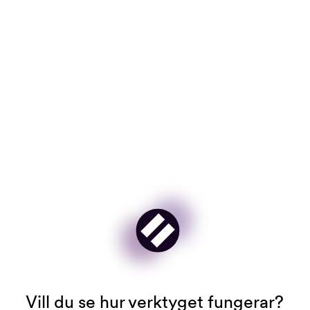
För HR- och Rewards-team är den viktigaste
prioriteringen nu att omsätta kraven i praktiken.
Lönetransparens gäller redan i Italien, och
arbetsgivare behöver säkerställa att deras processer,
dokumentation och system är redo.
VILL DU VETA MER OM EU:S
LÖNETRANSPARENSDIREKTIV?
LÄS MER HÄR
Vill du se hur verktyget fungerar?