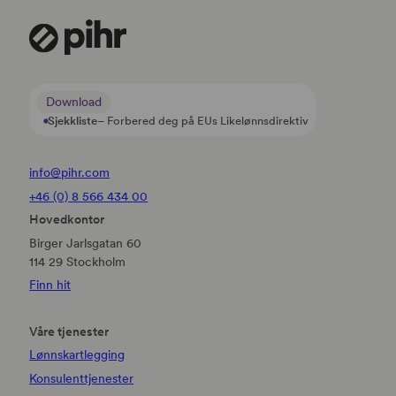
Download
Sjekkliste
– Forbered deg på EUs Likelønnsdirektiv
info@pihr.com
+46 (0) 8 566 434 00
Hovedkontor
Birger Jarlsgatan 60
114 29 Stockholm
Finn hit
Våre tjenester
Lønnskartlegging
Konsulenttjenester